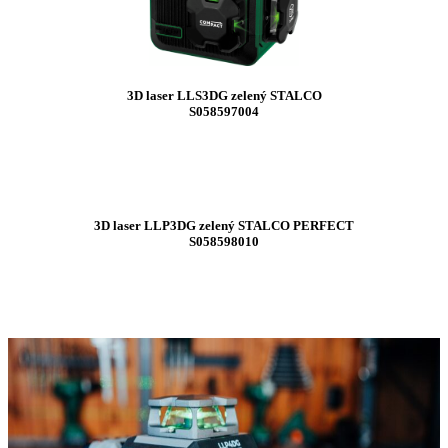
3D laser LLS3DG zelený STALCO
S058597004
3D laser LLP3DG zelený STALCO
PERFECT
S058598010