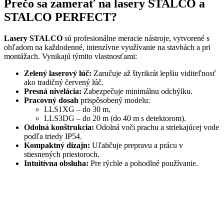
Prečo sa zamerať na lasery STALCO a
STALCO PERFECT?
Lasery STALCO
sú profesionálne meracie nástroje, vytvorené s
ohľadom na každodenné, intenzívne využívanie na stavbách a pri
montážach. Vynikajú týmito vlastnosťami:
Zelený laserový lúč:
Zaručuje až štyrikrát lepšiu viditeľnosť
ako tradičný červený lúč.
Presná nivelácia:
Zabezpečuje minimálnu odchýlku.
Pracovný dosah
prispôsobený modelu:
LLS1XG – do 30 m,
LLS3DG – do 20 m (do 40 m s detektorom).
Odolná konštrukcia:
Odolná voči prachu a striekajúcej vode
podľa triedy IP54.
Kompaktný dizajn:
Uľahčuje prepravu a prácu v
stiesnených priestoroch.
Intuitívna obsluha:
Pre rýchle a pohodlné používanie.