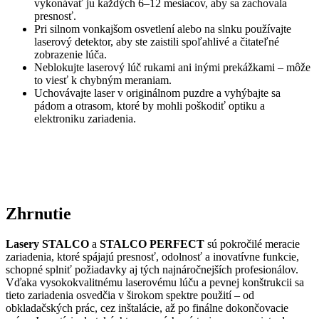
vykonávať ju každých 6–12 mesiacov, aby sa zachovala
presnosť.
Pri silnom vonkajšom osvetlení alebo na slnku používajte
laserový detektor, aby ste zaistili spoľahlivé a čitateľné
zobrazenie lúča.
Neblokujte laserový lúč rukami ani inými prekážkami – môže
to viesť k chybným meraniam.
Uchovávajte laser v originálnom puzdre a vyhýbajte sa
pádom a otrasom, ktoré by mohli poškodiť optiku a
elektroniku zariadenia.
Zhrnutie
Lasery
STALCO
a
STALCO PERFECT
sú pokročilé meracie
zariadenia, ktoré spájajú presnosť, odolnosť a inovatívne funkcie,
schopné splniť požiadavky aj tých najnáročnejších profesionálov.
Vďaka vysokokvalitnému laserovému lúču a pevnej konštrukcii sa
tieto zariadenia osvedčia v širokom spektre použití – od
obkladačských prác, cez inštalácie, až po finálne dokončovacie