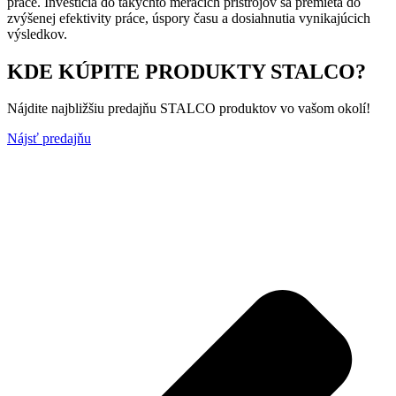
práce. Investícia do takýchto meracích prístrojov sa premieta do
zvýšenej efektivity práce, úspory času a dosiahnutia vynikajúcich
výsledkov.
KDE KÚPITE PRODUKTY STALCO?
Nájdite najbližšiu predajňu STALCO produktov vo vašom okolí!
Nájsť predajňu