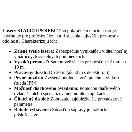
Lasery STALCO PERFECT
sú pokročilé meracie nástroje,
navrhnuté pre profesionálov, ktorí si cenia najvyššiu presnosť a
odolnosť. Charakterizujú ich:
Zelené svetlo lasera:
Zabezpečuje vynikajúcu viditeľnosť aj
v náročných svetelných podmienkach.
Vysoká presnosť:
Samonivelizácia s presnosťou ±2 mm na
10 m.
Pracovný dosah:
Do 30 m (až 50 m s detektorom).
Pevné puzdro:
Zvýšená odolnosť voči prachu a vlhkosti
(trieda IP54).
Možnosť diaľkového ovládania:
Pomocou diaľkového
ovládača alebo špecializovanej mobilnej aplikácie.
Čitateľný displej:
Zobrazuje najdôležitejšie prevádzkové
parametre.
Bohaté vybavenie:
Súčasťou súpravy je praktické
príslušenstvo.