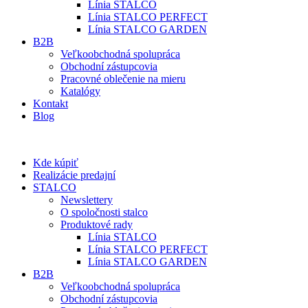
Línia STALCO
Línia STALCO PERFECT
Línia STALCO GARDEN
B2B
Veľkoobchodná spolupráca
Obchodní zástupcovia
Pracovné oblečenie na mieru
Katalógy
Kontakt
Blog
Kde kúpiť
Realizácie predajní
STALCO
Newslettery
O spoločnosti stalco
Produktové rady
Línia STALCO
Línia STALCO PERFECT
Línia STALCO GARDEN
B2B
Veľkoobchodná spolupráca
Obchodní zástupcovia