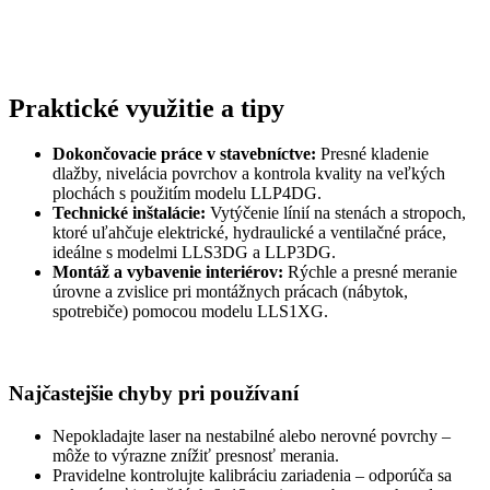
Praktické využitie a tipy
Dokončovacie práce v stavebníctve:
Presné kladenie
dlažby, nivelácia povrchov a kontrola kvality na veľkých
plochách s použitím modelu LLP4DG.
Technické inštalácie:
Vytýčenie línií na stenách a stropoch,
ktoré uľahčuje elektrické, hydraulické a ventilačné práce,
ideálne s modelmi LLS3DG a LLP3DG.
Montáž a vybavenie interiérov:
Rýchle a presné meranie
úrovne a zvislice pri montážnych prácach (nábytok,
spotrebiče) pomocou modelu LLS1XG.
Najčastejšie chyby pri používaní
Nepokladajte laser na nestabilné alebo nerovné povrchy –
môže to výrazne znížiť presnosť merania.
Pravidelne kontrolujte kalibráciu zariadenia – odporúča sa