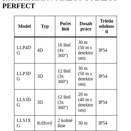
PERFECT
Trieda
Počet
Dosah
Model
Typ
odolnos
línií
práce
ti
30 m
16 línií
LLP4D
(50 m s
4D
(4x
IP54
G
detektor
360°)
om)
30 m
12 línií
LLP3D
(50 m s
3D
(3x
IP54
G
detektor
360°)
om)
20 m
12 línií
LLS3D
(40 m s
3D
(3x
IP54
G
detektor
360°)
om)
LLS1X
2 kolmé
Krížový
30 m
IP54
G
línie