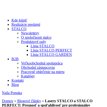
Kde kúpiť
Realizácie predajní
STALCO
Newslettery
O spoločnosti stalco
Produktové rady
Línia STALCO
Línia STALCO PERFECT
Línia STALCO GARDEN
B2B
Veľkoobchodná spolupráca
Obchodní zástupcovia
Pracovné oblečenie na mieru
Katalógy
Kontakt
Blog
Naša Ponuka
Domov
»
Blogové články
»
Lasery STALCO a STALCO
PERFECT: Presnosť a spoľahlivosť pre profesionálov