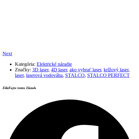
Next
Kategória:
Elektrické náradie
Značky:
3D laser
,
4D laser
,
ako vybrať laser
,
krížový laser
,
laser
,
laserová vodováha
,
STALCO
,
STALCO PERFECT
Zdieľajte tento článok