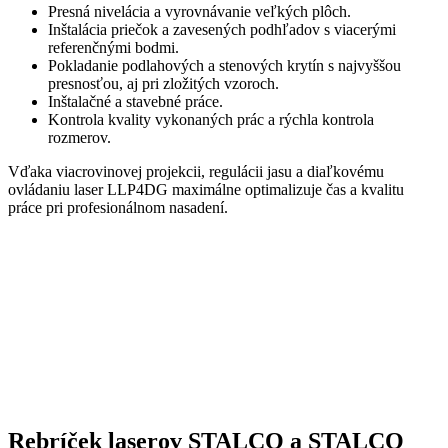
Presná nivelácia a vyrovnávanie veľkých plôch.
Inštalácia priečok a zavesených podhľadov s viacerými
referenčnými bodmi.
Pokladanie podlahových a stenových krytín s najvyššou
presnosťou, aj pri zložitých vzoroch.
Inštalačné a stavebné práce.
Kontrola kvality vykonaných prác a rýchla kontrola
rozmerov.
Vďaka viacrovinovej projekcii, regulácii jasu a diaľkovému
ovládaniu laser LLP4DG maximálne optimalizuje čas a kvalitu
práce pri profesionálnom nasadení.
Rebríček laserov STALCO a STALCO