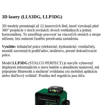
3D lasery (LLS3DG, LLP3DG)
3D modely premietajú až 12 laserových línií, ktoré vytvárajú plné
360° projekcie v troch rovinách: dvoch vertikálnych a jednej
horizontálnej. To umožňuje pracovať na viacerých stenách a strope
súčasne, bez nutnosti častého presúvania zariadenia.
Využitie:
Inštalačné práce (elektrické, hydraulické, ventilačné),
montáž zavesených podhľadov, stolárstvo, presné dokončovacie
práce.
Model
LLP3DG
(STALCO PERFECT) je navyše vybavený
displejom informujúcim o stave batérie a aktuálnom nastavení, má
pripojenie Bluetooth a možnosť ovládania cez mobilnú aplikáciu
alebo diaľkový ovládač. Ponúka tiež reguláciu jasu lúča.