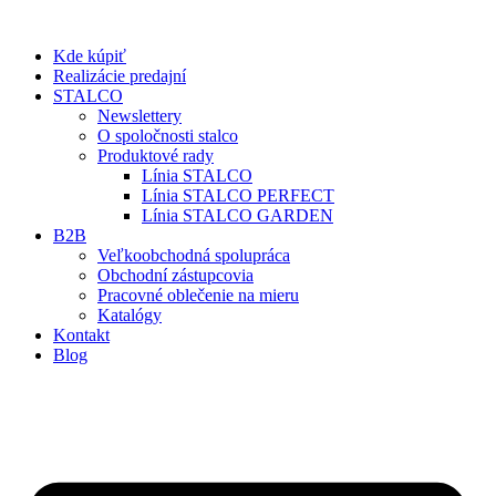
Preskočiť
na
Kde kúpiť
obsah
Realizácie predajní
STALCO
Newslettery
O spoločnosti stalco
Produktové rady
Línia STALCO
Línia STALCO PERFECT
Línia STALCO GARDEN
B2B
Veľkoobchodná spolupráca
Obchodní zástupcovia
Pracovné oblečenie na mieru
Katalógy
Kontakt
Blog