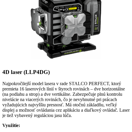
4D laser (LLP4DG)
Najpokročilejší model lasera v rade STALCO PERFECT, ktorý
premieta 16 laserových línií v štyroch rovinách – dve horizontálne
(na podlahu a strop) a dve vertikálne. Zabezpečuje plnú kontrolu
nivelácie na viacerých rovinách, čo je nevyhnutné pri prácach
vyžadujúcich najvyššiu presnosť. Má otočnú základňu, veľký
displej a možnosť ovládania cez aplikáciu a diaľkový ovládač. Laser
je tiež vybavený reguláciou jasu lúča.
Využitie: