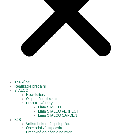
Aby naša
stránka počas
vašej návštevy
fungovala čo
najlepšie. Ak
tieto súbory
cookie
odmietnete,
niektoré funkcie
z webovej
stránky
zmiznú.
Marketing
Zdieľaním
svojich záujmov
a správania
Kde kúpiť
počas návštevy
Realizácie predajní
našej stránky
STALCO
zvyšujete
Newslettery
šancu na
O spoločnosti stalco
zobrazenie
Produktové rady
kvalitnejšie
Línia STALCO
prispôsobeného
Línia STALCO PERFECT
obsahu a
Línia STALCO GARDEN
ponúk.
B2B
Veľkoobchodná spolupráca
Obchodní zástupcovia
Pracovné oblečenie na mieru