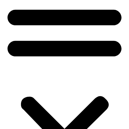
Nevyhnutné
Tieto súbory
cookie nie sú
voliteľné. Sú
potrebné pre
fungovanie
webovej
stránky.
Štatistiky
Aby sme
mohli
zlepšiť
funkčnosť
a štruktúru
webovej
stránky na
základe
spôsobu
používania
webovej
stránky.
Používateľská
spokojnosť