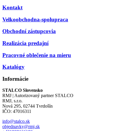
Kontakt
Velkoobchodna-spolupraca
Obchodní zástupcovia
Realizácia predajní
Pracovné oblečenie na mieru
Katalógy
Informácie
STALCO Slovensko
RMJ | Autorizovaný partner STALCO
RMJ, s.r.o.
Nová 295, 02744 Tvrdošín
IČO: 47016311
info@stalco.sk
objednavky@rmj.sk