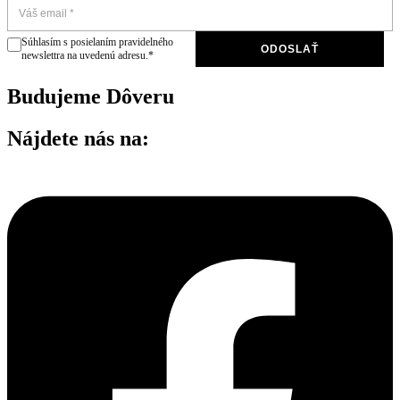
Súhlasím s posielaním pravidelného
ODOSLAŤ
newslettra na uvedenú adresu.*
Budujeme Dôveru
Nájdete nás na: