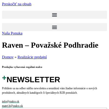
Preskočiť na obsah
Naša Ponuka
Raven – Považské Podhradie
Domov
»
Realizácie predajní
Predajňa vybavená regálmi stalco
+
NEWSLETTER
Prihláste sa na odber nášho newslettra a neuniknú vám žiadne informácie o nových
produktoch, aktuálnych katalógoch či špeciálnych B2B ponukách.
info@stalco.sk
matej.h@stalco.sk