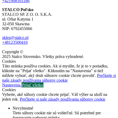
+421908161186
STALCO Poľsko
STALCO SP. Z O. O. S.K.A.
ul. Ofiar Katynia 1
32-050 Skawina
NIP: 6792455066
sklep@stalco.pl
+48123500410
Copyright ©
2025
Stalco Slovensko. Všetky práva vyhradené.
Cookies
Táto stránka používa cookies. Ak si myslíte, že je to v poriadku,
kliknite na "Prijať všetko". Kliknutím na "Nastavenia" si tiež
môžete vybrať, aký druh súborov cookie chcete povoliť.
Prečítajte si
naše zásady používania súborov cookie
Nastavenia
Prijať všetko
Cookies
Vyberte, aké súbory cookie chcete prijať. Váš výber sa uloží na
jeden rok.
Prečítajte si naše zásady používania súborov cookie
Nevyhnutné
Tieto súbory cookie nie sú voliteľné. Sú potrebné pre
fungovanie webovej stránky.