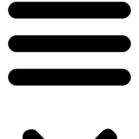
Nevyhnutné
Tieto súbory
cookie nie sú
voliteľné. Sú
potrebné pre
fungovanie
webovej
stránky.
Štatistiky
Aby sme
mohli
zlepšiť
funkčnosť
a štruktúru
webovej
stránky na