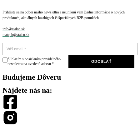
Prihláste sa na odber nášho newslettra a neuniknú vám žiadne informácie o nových
produktoch, aktuálnych katalógoch či špeciálnych B2B ponukách.
info@stalco.sk
matej.h@stalco.sk
Súhlasím s posielaním pravidelného
ODOSLAŤ
newslettra na uvedenú adresu.*
Budujeme Dôveru
Nájdete nás na: