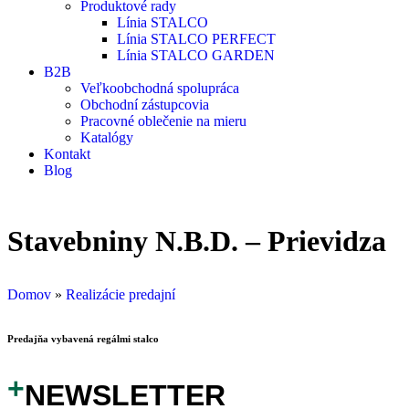
Marketing
Produktové rady
Zdieľaním
Línia STALCO
svojich
Línia STALCO PERFECT
záujmov a
Línia STALCO GARDEN
správania
B2B
počas návštevy
Veľkoobchodná spolupráca
našej stránky
Obchodní zástupcovia
zvyšujete šancu
Pracovné oblečenie na mieru
na zobrazenie
Katalógy
kvalitnejšie
Kontakt
prispôsobeného
Blog
obsahu a
ponúk.
Stavebniny N.B.D. – Prievidza
Domov
»
Realizácie predajní
Predajňa vybavená regálmi stalco
+
NEWSLETTER