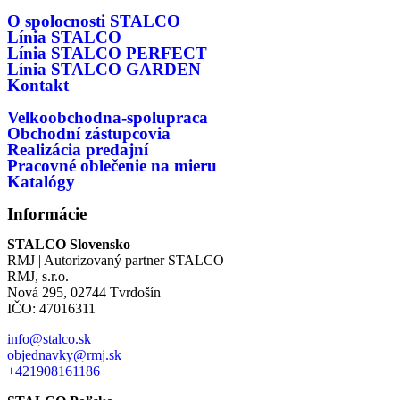
O spolocnosti STALCO
Línia STALCO
Línia STALCO PERFECT
Línia STALCO GARDEN
Kontakt
Velkoobchodna-spolupraca
Obchodní zástupcovia
Realizácia predajní
Pracovné oblečenie na mieru
Katalógy
Informácie
STALCO Slovensko
RMJ | Autorizovaný partner STALCO
RMJ, s.r.o.
Nová 295, 02744 Tvrdošín
IČO: 47016311
info@stalco.sk
objednavky@rmj.sk
+421908161186