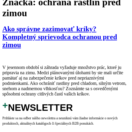
Značka:
ochrana rastlín pred
zimou
Ako správne zazimovať kríky?
Kompletný sprievodca ochranou pred
zimou
V jesennom období si záhrada vyžaduje množstvo prác, ktoré ju
pripravia na zimu. Medzi plánovanými úlohami by ste mali určite
pamätať aj na zabezpečenie kríkov pred nepriaznivými
podmienkami. Ako ochrániť rastliny pred chladom, silným vetrom,
snehom a nadmernou vlhkosťou? Zoznámte sa s osvedčenými
spôsobmi ochrany citlivých častí vašich kríkov.
+
NEWSLETTER
Prihláste sa na odber nášho newslettra a neuniknú vám žiadne informácie o nových
produktoch, aktuálnych katalógoch či špeciálnych B2B ponukách.