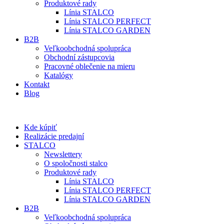
Produktové rady
Línia STALCO
Línia STALCO PERFECT
Línia STALCO GARDEN
B2B
Veľkoobchodná spolupráca
Obchodní zástupcovia
Pracovné oblečenie na mieru
Katalógy
Kontakt
Blog
Kde kúpiť
Realizácie predajní
STALCO
Newslettery
O spoločnosti stalco
Produktové rady
Línia STALCO
Línia STALCO PERFECT
Línia STALCO GARDEN
B2B
Veľkoobchodná spolupráca