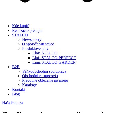
Kde kúpiť
Realizácie predajní
STALCO
Newslettery
O spoločnosti stalco
Produktové rady
Línia STALCO
Línia STALCO PERFECT
Línia STALCO GARDEN
B2B
Veľkoobchodná spolupráca
Obchodní zástupcovia
Pracovné oblečenie na mieru
Katalógy
Kontakt
Blog
Naša Ponuka