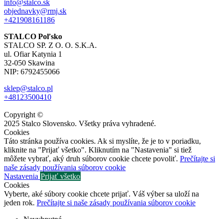
info@stalco.sk
objednavky@rmj.sk
+421908161186
STALCO Poľsko
STALCO SP. Z O. O. S.K.A.
ul. Ofiar Katynia 1
32-050 Skawina
NIP: 6792455066
sklep@stalco.pl
+48123500410
Copyright ©
2025
Stalco Slovensko. Všetky práva vyhradené.
Cookies
Táto stránka používa cookies. Ak si myslíte, že je to v poriadku,
kliknite na "Prijať všetko". Kliknutím na "Nastavenia" si tiež
môžete vybrať, aký druh súborov cookie chcete povoliť.
Prečítajte si
naše zásady používania súborov cookie
Nastavenia
Prijať všetko
Cookies
Vyberte, aké súbory cookie chcete prijať. Váš výber sa uloží na
jeden rok.
Prečítajte si naše zásady používania súborov cookie