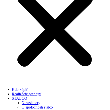
Kde kúpiť
Realizácie predajní
STALCO
Newslettery
O spoločnosti stalco