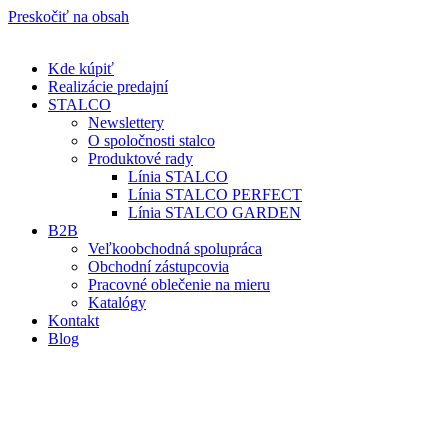
Preskočiť na obsah
Kde kúpiť
Realizácie predajní
STALCO
Newslettery
O spoločnosti stalco
Produktové rady
Línia STALCO
Línia STALCO PERFECT
Línia STALCO GARDEN
B2B
Veľkoobchodná spolupráca
Obchodní zástupcovia
Pracovné oblečenie na mieru
Katalógy
Kontakt
Blog