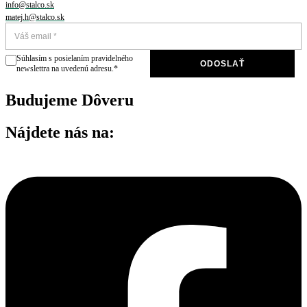
info@stalco.sk
matej.h@stalco.sk
Súhlasím s posielaním pravidelného
ODOSLAŤ
newslettra na uvedenú adresu.*
Budujeme Dôveru
Nájdete nás na: